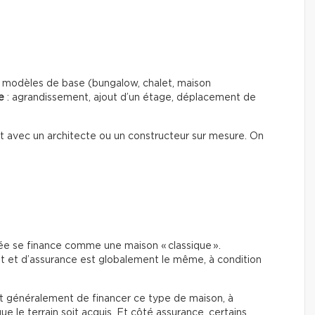
es modèles de base (bungalow, chalet, maison
e
: agrandissement, ajout d’un étage, déplacement de
out avec un architecte ou un constructeur sur mesure. On
e se finance comme une maison « classique ».
t et d’assurance est globalement le même, à condition
ent généralement de financer ce type de maison, à
ue le terrain soit acquis. Et côté assurance, certains