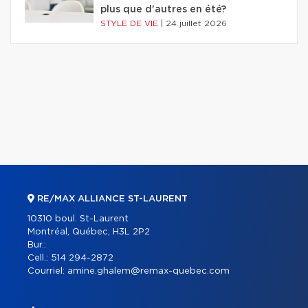
plus que d'autres en été?
STYLE DE VIE
|
24 juillet 2026
RE/MAX ALLIANCE ST-LAURENT
10310 boul. St-Laurent
Montréal, Québec, H3L 2P2
Bur.:
Cell.:
514 294-2872
Courriel:
amine.ghalem@remax-quebec.com